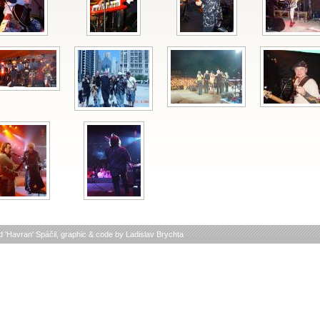
d 'Havran' Spáčil
, graphic & code by
Ladislav Brychta