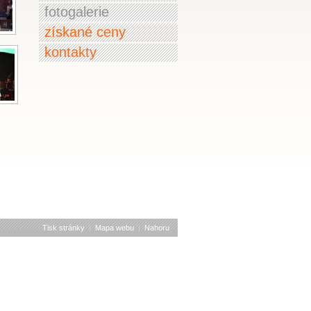
fotogalerie
získané ceny
kontakty
Tisk stránky
|
Mapa webu
|
Nahoru