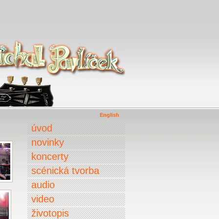
English
úvod
novinky
koncerty
scénická tvorba
audio
video
životopis