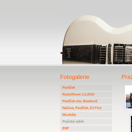
Fotogalerie
Pra
Pavlíček
Rudolfinum 1.2.2010
Pavlíček trio, Basiková
Načeva, Pavlíček, DJ Five
Muzikály
Pražský výběr
BSP