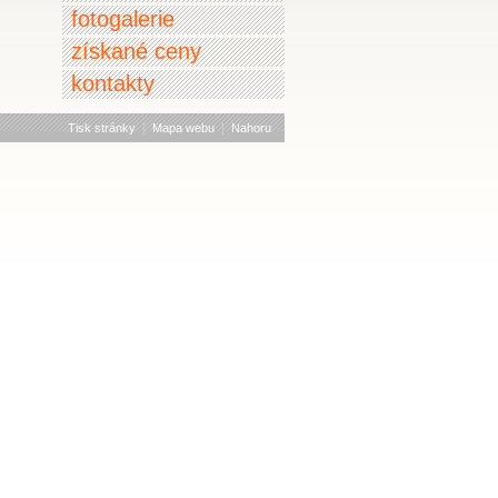
fotogalerie
získané ceny
kontakty
Tisk stránky
|
Mapa webu
|
Nahoru