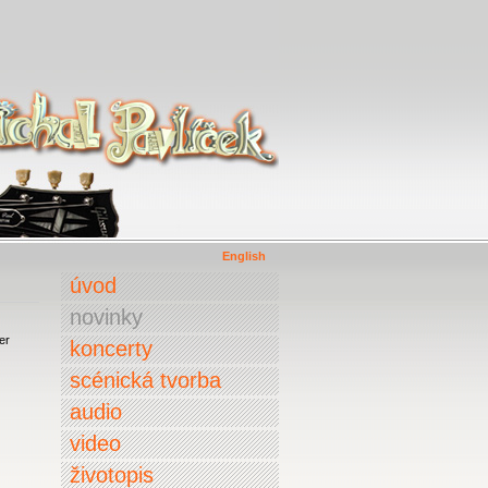
English
úvod
novinky
er
koncerty
scénická tvorba
audio
video
životopis