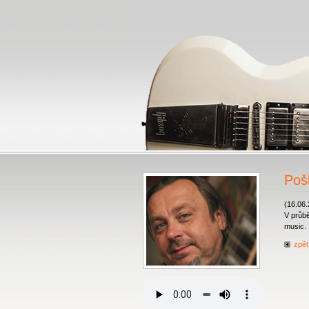
Pošl
(16.06
V průbě
music.
zpět