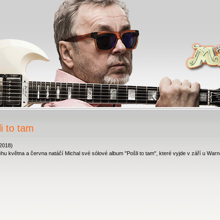
i to tam
.2018)
hu května a června natáčí Michal své sólové album "Pošli to tam", které vyjde v září u Warn