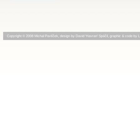
Copyright © 2008 Michal Pavlíček, design by
David 'Havran' Spáčil
, graphic & code by
L