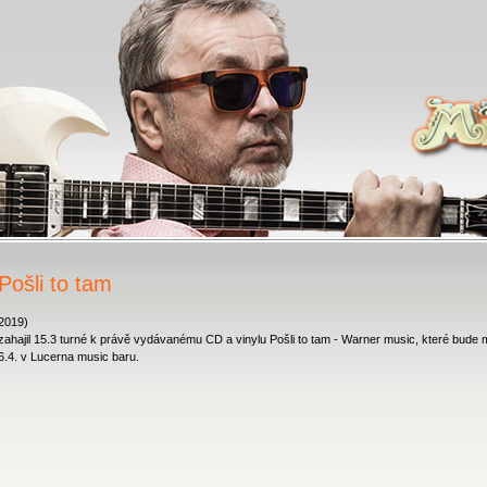
Pošli to tam
.2019)
zahajil 15.3 turné k právě vydávanému CD a vinylu Pošli to tam - Warner music, které bude 
6.4. v Lucerna music baru.