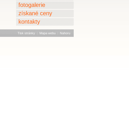
fotogalerie
získané ceny
kontakty
Tisk stránky
|
Mapa webu
|
Nahoru