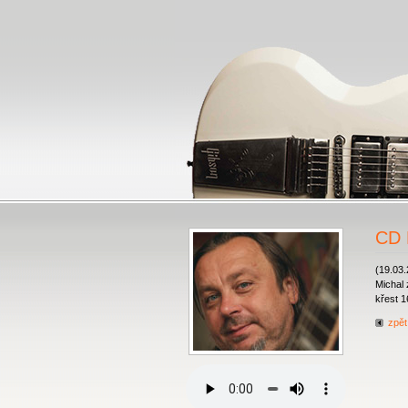
CD 
(19.03
Michal 
křest 1
zpět