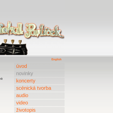
English
úvod
novinky
mít
koncerty
scénická tvorba
audio
video
životopis