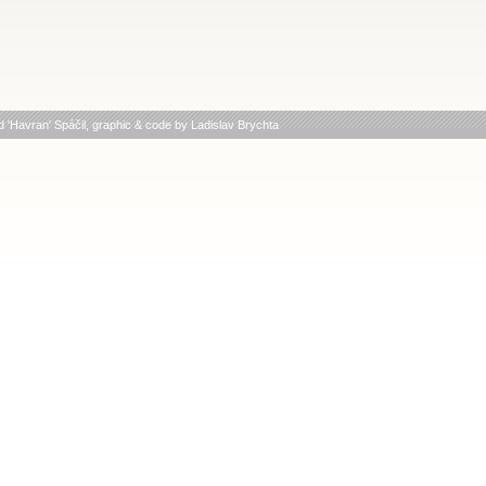
d 'Havran' Spáčil
, graphic & code by
Ladislav Brychta