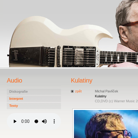
Audio
Kulatiny
zpět
Michal Pavlíček
Diskografie
Kulatiny
Interpret
CD,DVD (c) Warner Music 
Texty