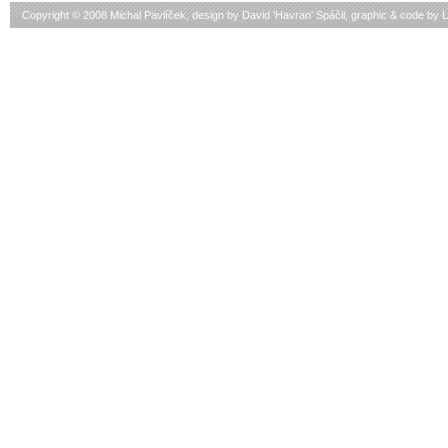
Copyright © 2008 Michal Pavlíček, design by
David 'Havran' Spáčil
, graphic & code by
L