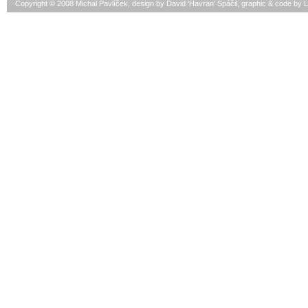
Copyright © 2008 Michal Pavlíček, design by
David 'Havran' Spáčil
, graphic & code by
L