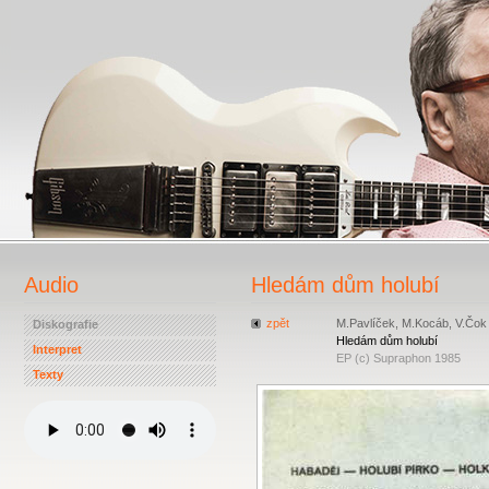
Audio
Hledám dům holubí
zpět
M.Pavlíček, M.Kocáb, V.Čok
Diskografie
Hledám dům holubí
Interpret
EP (c) Supraphon 1985
Texty