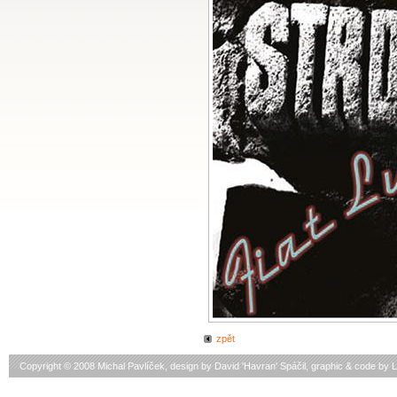
zpět
Copyright © 2008 Michal Pavlíček, design by
David 'Havran' Spáčil
, graphic & code by
L