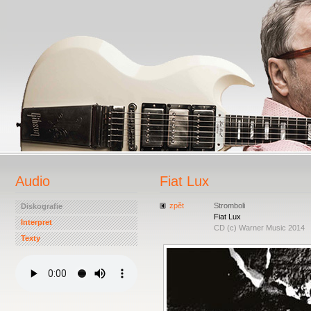
Audio
Fiat Lux
zpět
Stromboli
Diskografie
Fiat Lux
Interpret
CD (c) Warner Music 2014
Texty