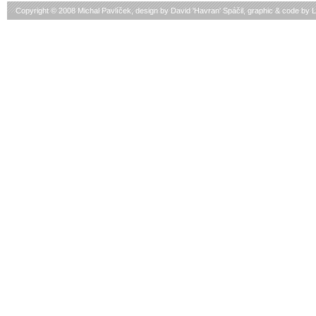
Copyright © 2008 Michal Pavlíček, design by
David 'Havran' Spáčil
, graphic & code by
L