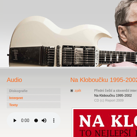
Audio
Na Kloboučku 1995-200
zpět
Přední čeští a slovenští inter
Diskografie
Na Kloboučku 1995-2002
Interpret
CD (c) Report 2009
Texty