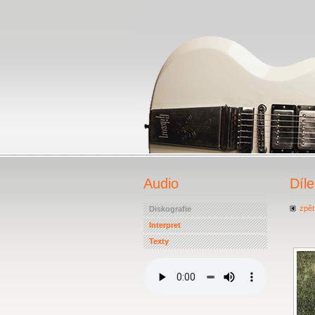
Audio
Díl
zpět
Diskografie
Interpret
Texty