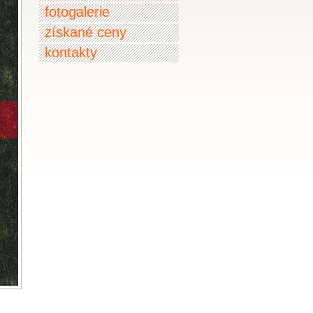
fotogalerie
získané ceny
kontakty