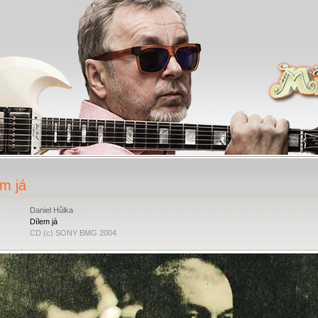
em já
Daniel Hůlka
Dílem já
CD (c) SONY BMG 2004