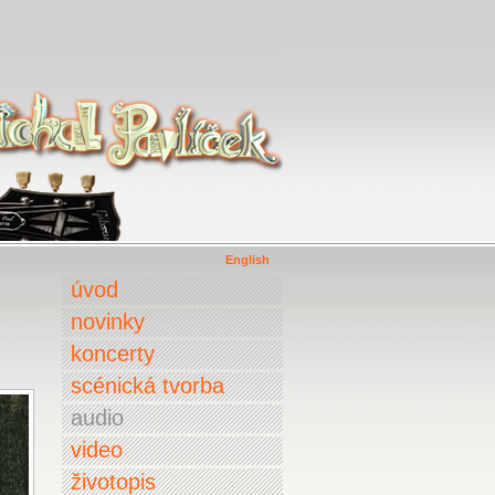
English
úvod
novinky
koncerty
scénická tvorba
audio
video
životopis