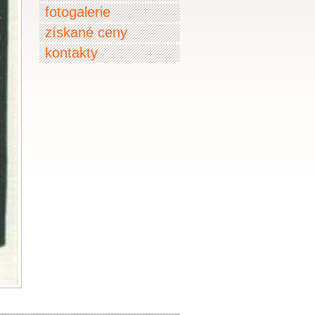
fotogalerie
získané ceny
kontakty