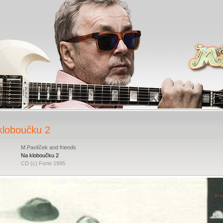
kloboučku 2
M.Pavlíček and friends
Na kloboučku 2
CD (c) Forte 1995