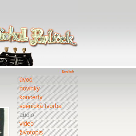
English
úvod
novinky
koncerty
scénická tvorba
audio
video
životopis